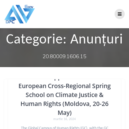
Categorie:
Anunțuri
20.80009.1606.15
Call for applications – 1st
European Cross-Regional Spring
School on Climate Justice &
Human Rights (Moldova, 20-26
May)
martie 16, 2024
The Global Campus of Human Rights (GC), with the GC