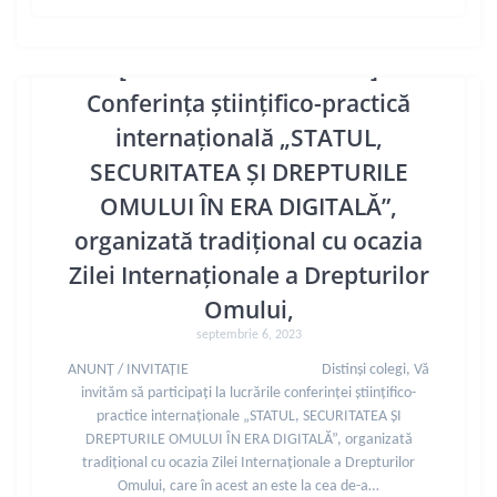
[14-15 decembrie 2023]
Conferința științifico-practică
internațională „STATUL,
SECURITATEA ȘI DREPTURILE
OMULUI ÎN ERA DIGITALĂ”,
organizată tradițional cu ocazia
Zilei Internaționale a Drepturilor
Omului,
septembrie 6, 2023
ANUNȚ / INVITAŢIE Distinși colegi, Vă
invităm să participați la lucrările conferinței științifico-
practice internaționale „STATUL, SECURITATEA ȘI
DREPTURILE OMULUI ÎN ERA DIGITALĂ”, organizată
tradițional cu ocazia Zilei Internaționale a Drepturilor
Omului, care în acest an este la cea de-a…