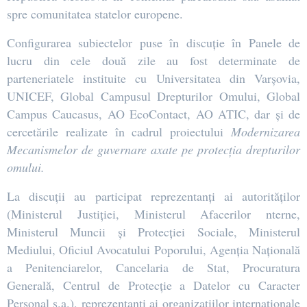
spre comunitatea statelor europene.
Configurarea subiectelor puse în discuție în Panele de
lucru din cele două zile au fost determinate de
parteneriatele instituite cu Universitatea din Varșovia,
UNICEF, Global Campusul Drepturilor Omului, Global
Campus Caucasus, AO EcoContact, AO ATIC, dar și de
cercetările realizate în cadrul proiectului
Modernizarea
Mecanismelor de guvernare axate pe protecția drepturilor
omului.
La discuții au participat reprezentanți ai autorităților
(Ministerul Justiției, Ministerul Afacerilor nterne,
Ministerul Muncii și Protecției Sociale, Ministerul
Mediului, Oficiul Avocatului Poporului, Agenția Națională
a Penitenciarelor, Cancelaria de Stat, Procuratura
Generală, Centrul de Protecție a Datelor cu Caracter
Personal ș.a.), reprezentanți ai organizațiilor internaționale