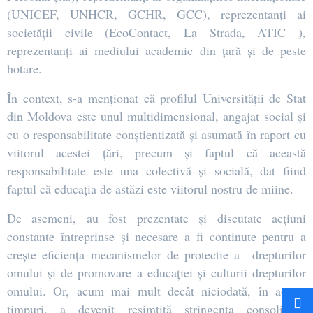
(UNICEF, UNHCR, GCHR, GCC), reprezentanți ai
societății civile (EcoContact, La Strada, ATIC ),
reprezentanți ai mediului academic din țară și de peste
hotare.
În context, s-a menționat că profilul Universității de Stat
din Moldova este unul multidimensional, angajat social și
cu o responsabilitate conștientizată și asumată în raport cu
viitorul acestei țări, precum și faptul că această
responsabilitate este una colectivă și socială, dat fiind
faptul că educația de astăzi este viitorul nostru de miine.
De asemeni, au fost prezentate și discutate acțiuni
constante întreprinse și necesare a fi continute pentru a
crește eficiența mecanismelor de protectie a drepturilor
omului și de promovare a educației și culturii drepturilor
omului. Or, acum mai mult decât niciodată, în aceste
timpuri, a devenit resimțită stringența consolidării