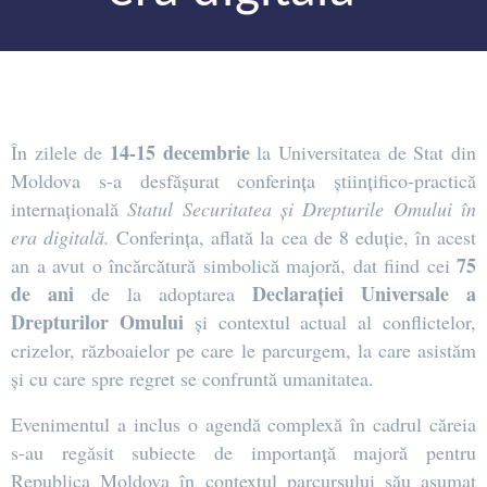
14-15 decembrie
În zilele de
la Universitatea de Stat din
Moldova s-a desfășurat conferința științifico-practică
internațională
Statul Securitatea și Drepturile Omului în
era digitală.
Conferința, aflată la cea de 8 eduție, în acest
75
an a avut o încărcătură simbolică majoră, dat fiind cei
de ani
Declarației Universale a
de la adoptarea
Drepturilor Omului
și contextul actual al conflictelor,
crizelor, războaielor pe care le parcurgem, la care asistăm
și cu care spre regret se confruntă umanitatea.
Evenimentul a inclus o agendă complexă în cadrul căreia
s-au regăsit subiecte de importanță majoră pentru
Republica Moldova în contextul parcursului său asumat