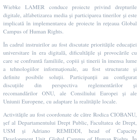
Wiebke LAMER conduce proiecte privind drepturile
digitale, alfabetizarea media și participarea tinerilor și este
implicată în implementarea de proiecte în rețeaua Global
Campus of Human Rights.
În cadrul instruirilor au fost discutate prioritățile educației
universitare în era digitală, dificultățile și provocările cu
care se confruntă familiile, copiii și tinerii în imensa lume
a tehnologiilor informaționale, au fost structurate și
definite posibile soluții. Participanții au configurat
discuțiile din perspectiva reglementărilor și
recomandărilor ONU, ale Consiliului Europei și ale
Uniunii Europene, cu adaptare la realitățile locale.
Activitățile au fost coordonate de către Rodica CIOBANU,
șef al Departamentului Drept Public, Facultatea de Drept,
USM și Adriano REMIDDI, head of Capacity
Development Unit, Global Campus of Human Rights. În