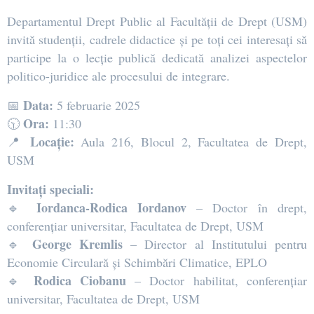
Departamentul Drept Public al Facultății de Drept (USM)
invită studenții, cadrele didactice și pe toți cei interesați să
participe la o lecție publică dedicată analizei aspectelor
politico-juridice ale procesului de integrare.
Data:
📅
5 februarie 2025
Ora:
🕥
11:30
Locație:
📍
Aula 216, Blocul 2, Facultatea de Drept,
USM
Invitați speciali:
Iordanca-Rodica Iordanov
🔹
– Doctor în drept,
conferențiar universitar, Facultatea de Drept, USM
George Kremlis
🔹
– Director al Institutului pentru
Economie Circulară și Schimbări Climatice, EPLO
Rodica Ciobanu
🔹
– Doctor habilitat, conferențiar
universitar, Facultatea de Drept, USM