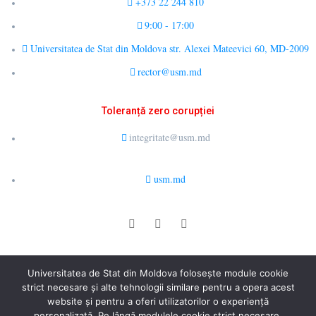
+373 22 244 810
9:00 - 17:00
Universitatea de Stat din Moldova str. Alexei Mateevici 60, MD-2009
rector@usm.md
Toleranță zero corupției
integritate@usm.md
usm.md
© 2026 LCȘ Drept Public Comparat și E-Guvernare. All rights
Universitatea de Stat din Moldova folosește module cookie
reserved.
strict necesare și alte tehnologii similare pentru a opera acest
website și pentru a oferi utilizatorilor o experiență
personalizată. Pe lângă modulele cookie strict necesare,