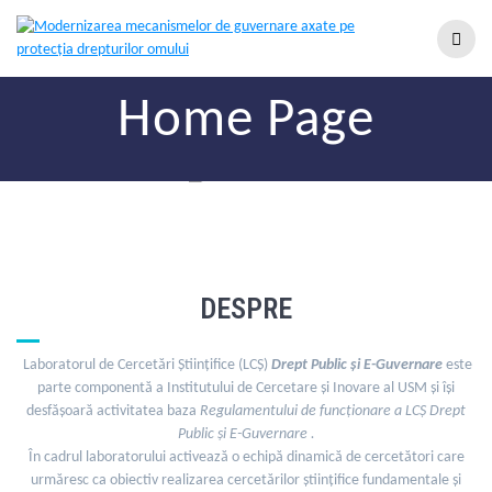
Home Page
DESPRE
Laboratorul de Cercetări Științifice (LCȘ)
Drept Public și E-Guvernare
este
parte componentă a Institutului de Cercetare și Inovare al USM și își
desfășoară activitatea baza
Regulamentului
de funcționare a LCȘ Drept
Public și E-Guvernare .
În cadrul laboratorului activează o echipă dinamică de cercetători care
urmăresc ca obiectiv realizarea cercetărilor științifice fundamentale și