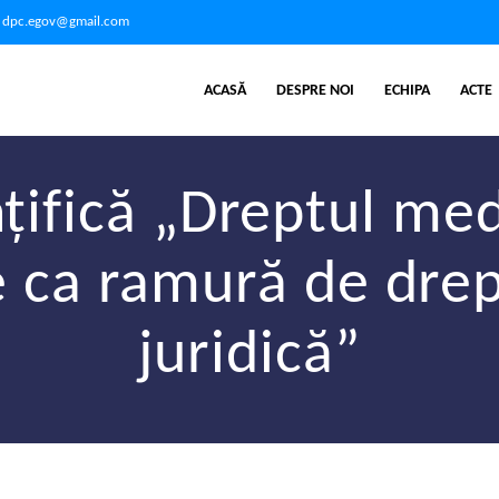
dpc.egov@gmail.com
ACASĂ
DESPRE NOI
ECHIPA
ACTE
nțifică „Dreptul med
 ca ramură de drept
juridică”