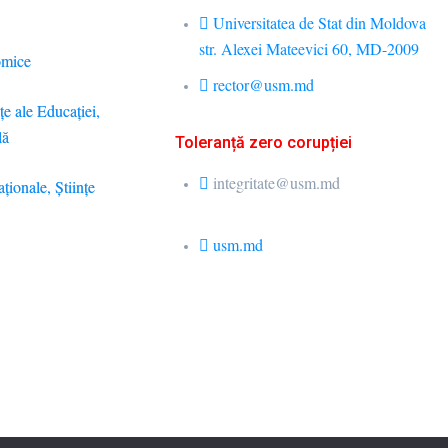
Universitatea de Stat din Moldova
str. Alexei Mateevici 60, MD-2009
omice
rector@usm.md
ţe ale Educaţiei,
lă
Toleranță zero corupției
integritate@usm.md
aţionale, Ştiinţe
usm.md