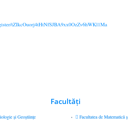
/register/tZIkcOuorj4tHtNfSJBA9xx0OzZv6hWKl1Ma
Facultăţi
iologie și Geoștiințe
Facultatea de Matematică ş