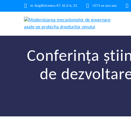
m. Kogălniceanu 67, bl.2/a, 22
+373 xx xxx xxx
Conferința știi
de dezvoltare